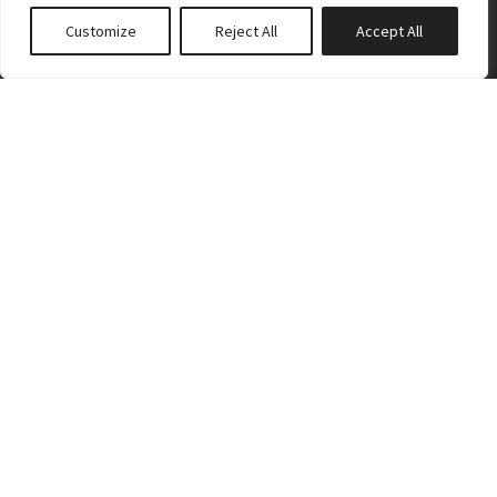
Customize
Reject All
Accept All
0
properties saved
(208) 631-0576
Inquiries@evergreengems.com
Evergreen Gems, McCall, ID