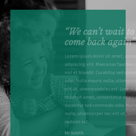
enjoyable
“We can’t wait to
come back again”
r sit amet, consectetur
Lorem ipsum dolor sit amet, cons
Maecenas faucibus pulvinar
adipiscing elit. Maecenas faucibus 
 Curabitur sed commodo
nisl et blandit. Curabitur sed co
s nulla, ullamcorper nec
odio. Nulla mauris nulla, ullamcor
sodales est. Lorem ipsum
elit ut, viverra sodales est. Lorem
onsectetur adipiscing elit
dolor sit amet, consectetur adipisc
mmodo odio. Nulla mauris
curabitur sed commodo odio. Null
 nec elit ut, viverra
nulla, ullamcorper nec elit ut, vive
sodales est.
Mr Smith